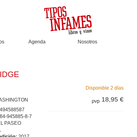
os
Agenda
Nosotros
IDGE
Disponible 2 días
18,95 €
WASHINGTON
pvp
494588587
84-945885-8-7
EL PASEO
L
edición:
2017