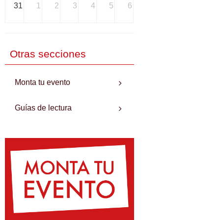
31
1
2
3
4
5
6
Otras secciones
Monta tu evento
Guías de lectura