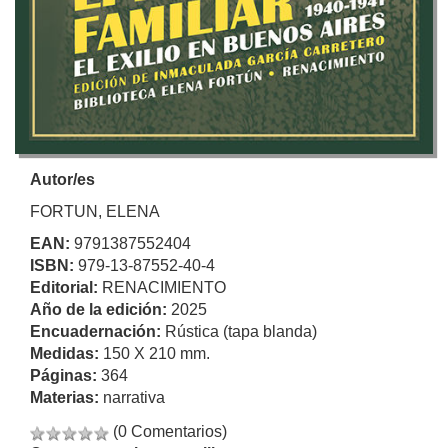
Autor/es
FORTUN, ELENA
EAN:
9791387552404
ISBN:
979-13-87552-40-4
Editorial:
RENACIMIENTO
Año de la edición:
2025
Encuadernación:
Rústica (tapa blanda)
Medidas:
150 X 210 mm.
Páginas:
364
Materias:
narrativa
(0 Comentarios)