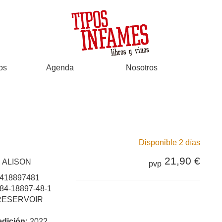
os
Agenda
Nosotros
Disponible 2 días
21,90 €
 ALISON
pvp
418897481
84-18897-48-1
RESERVOIR
edición:
2022