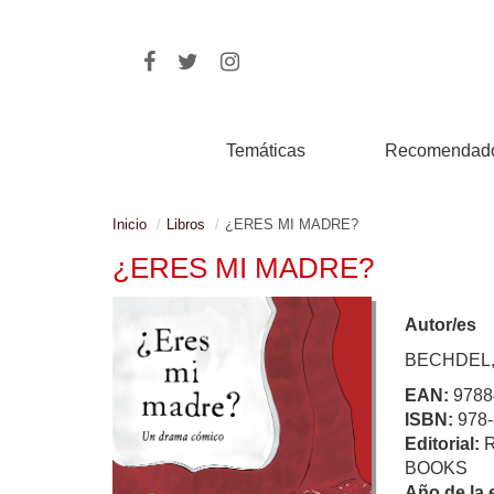
Temáticas
Recomendad
Inicio
Libros
¿ERES MI MADRE?
¿ERES MI MADRE?
Autor/es
BECHDEL,
EAN:
9788
ISBN:
978-
Editorial:
BOOKS
Año de la 