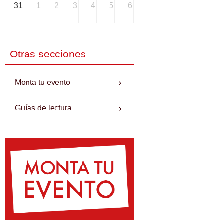
31
1
2
3
4
5
6
Otras secciones
Monta tu evento
Guías de lectura