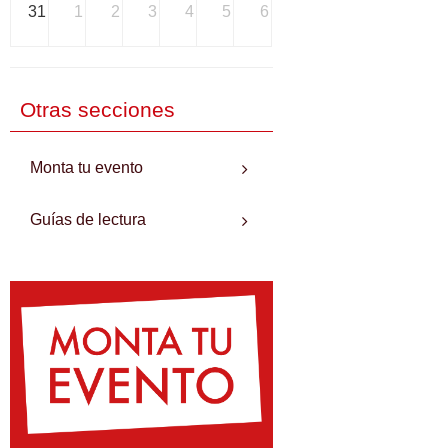
31
1
2
3
4
5
6
Otras secciones
Monta tu evento
Guías de lectura