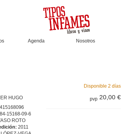
os
Agenda
Nosotros
Disponible 2 días
20,00 €
TER HUGO
pvp
415168096
84-15168-09-6
VASO ROTO
edición:
2011
:
LÓPEZ-VEGA