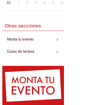
31
1
2
3
4
5
6
Otras secciones
Monta tu evento
Guías de lectura