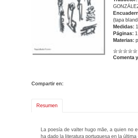
GONZÁLEZ
Encuadern
(tapa bland
Medidas:
Páginas:
1
Materias:
p
Comenta y 
Compartir en:
Resumen
La poesía de valter hugo mãe, a quien no e
ha dado la literatura portuguesa en la últim