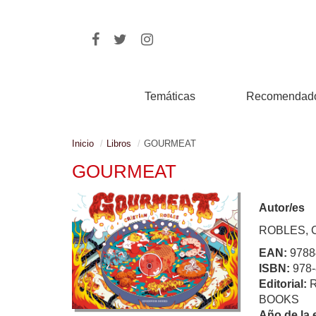
Temáticas
Recomendad
Inicio
Libros
GOURMEAT
GOURMEAT
Autor/es
ROBLES, 
EAN:
9788
ISBN:
978-
Editorial:
BOOKS
Año de la 