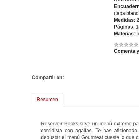
Encuadern
(tapa bland
Medidas:
Páginas:
1
Materias:
l
Comenta y 
Compartir en:
Resumen
Reservoir Books sirve un menú extremo par
comidista con agallas. Te has aficionado
degustar el menú Gourmeat cueste lo que cue