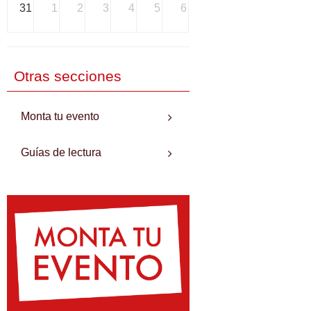
31
1
2
3
4
5
6
Otras secciones
Monta tu evento
Guías de lectura