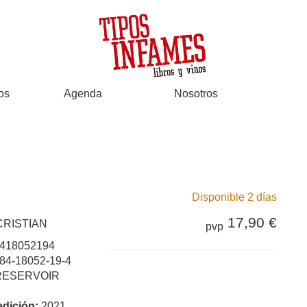
os
Agenda
Nosotros
Disponible 2 días
17,90 €
CRISTIAN
pvp
418052194
84-18052-19-4
RESERVOIR
edición:
2021