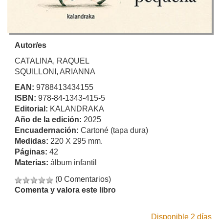
Autor/es
CATALINA, RAQUEL
SQUILLONI, ARIANNA
EAN:
9788413434155
ISBN:
978-84-1343-415-5
Editorial:
KALANDRAKA
Año de la edición:
2025
Encuadernación:
Cartoné (tapa dura)
Medidas:
220 X 295 mm.
Páginas:
42
Materias:
álbum infantil
(0 Comentarios)
Comenta y valora este libro
Disponible 2 días