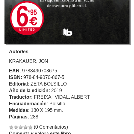
Autor/es
KRAKAUER, JON
EAN:
9788490708675
ISBN:
978-84-9070-867-5
Editorial:
ZETA BOLSILLO
Año de la edición:
2019
Traductor:
FREIXA I VIDAL, ALBERT
Encuadernación:
Bolsillo
Medidas:
130 X 195 mm.
Páginas:
288
(0 Comentarios)
Comenta y valora este libro