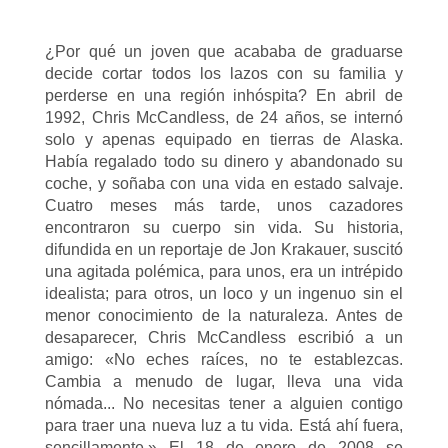
¿Por qué un joven que acababa de graduarse
decide cortar todos los lazos con su familia y
perderse en una región inhóspita? En abril de
1992, Chris McCandless, de 24 años, se internó
solo y apenas equipado en tierras de Alaska.
Había regalado todo su dinero y abandonado su
coche, y soñaba con una vida en estado salvaje.
Cuatro meses más tarde, unos cazadores
encontraron su cuerpo sin vida. Su historia,
difundida en un reportaje de Jon Krakauer, suscitó
una agitada polémica, para unos, era un intrépido
idealista; para otros, un loco y un ingenuo sin el
menor conocimiento de la naturaleza. Antes de
desaparecer, Chris McCandless escribió a un
amigo: «No eches raíces, no te establezcas.
Cambia a menudo de lugar, lleva una vida
nómada... No necesitas tener a alguien contigo
para traer una nueva luz a tu vida. Está ahí fuera,
sencillamente.» El 18 de enero de 2008 se