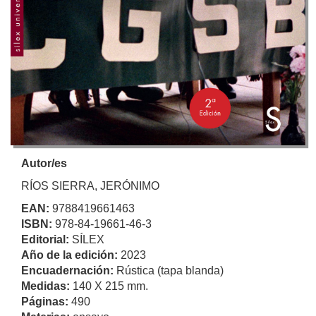
Autor/es
RÍOS SIERRA, JERÓNIMO
EAN:
9788419661463
ISBN:
978-84-19661-46-3
Editorial:
SÍLEX
Año de la edición:
2023
Encuadernación:
Rústica (tapa blanda)
Medidas:
140 X 215 mm.
Páginas:
490