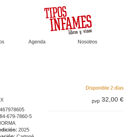
os
Agenda
Nosotros
Disponible 2 días
32,00 €
IX
pvp
467978605
84-679-7860-5
NORMA
edición:
2025
ación:
Cartoné