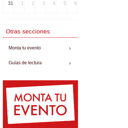
31
1
2
3
4
5
6
Otras secciones
Monta tu evento
Guías de lectura