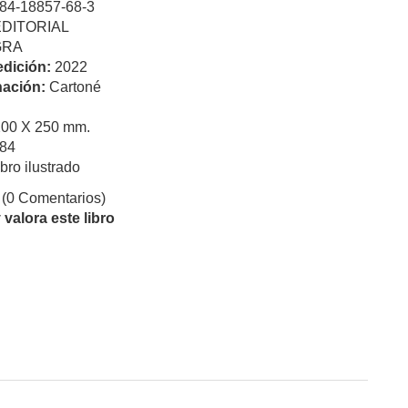
84-18857-68-3
EDITORIAL
GRA
edición:
2022
ación:
Cartoné
200 X 250 mm.
84
ibro ilustrado
(0 Comentarios)
valora este libro