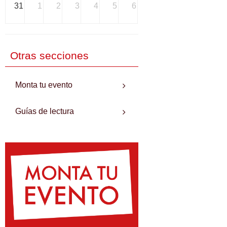
31
1
2
3
4
5
6
Otras secciones
Monta tu evento
Guías de lectura