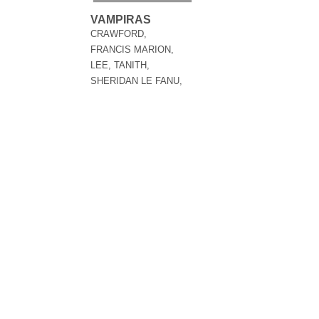
VAMPIRAS
CRAWFORD,
FRANCIS MARION,
LEE, TANITH,
SHERIDAN LE FANU,
JOSEPH , VARIOS
AUTORES / VV.AA
16,30 €