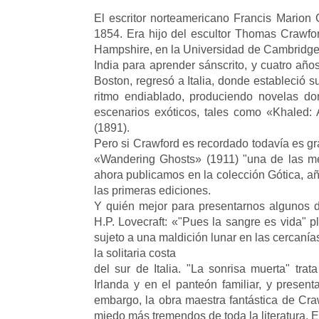
El escritor norteamericano Francis Marion
1854. Era hijo del escultor Thomas Crawfo
Hampshire, en la Universidad de Cambridge,
India para aprender sánscrito, y cuatro añ
Boston, regresó a Italia, donde estableció 
ritmo endiablado, produciendo novelas d
escenarios exóticos, tales como «Khaled:
(1891).
Pero si Crawford es recordado todavía es gr
«Wandering Ghosts» (1911) "una de las me
ahora publicamos en la colección Gótica, añ
las primeras ediciones.
Y quién mejor para presentarnos algunos d
H.P. Lovecraft: «"Pues la sangre es vida" 
sujeto a una maldición lunar en las cercaní
la solitaria costa
del sur de Italia. "La sonrisa muerta" tra
Irlanda y en el panteón familiar, y presen
embargo, la obra maestra fantástica de Craw
miedo más tremendos de toda la literatura. 