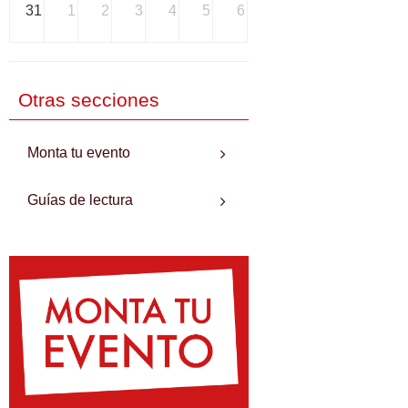
31
1
2
3
4
5
6
Otras secciones
Monta tu evento
Guías de lectura