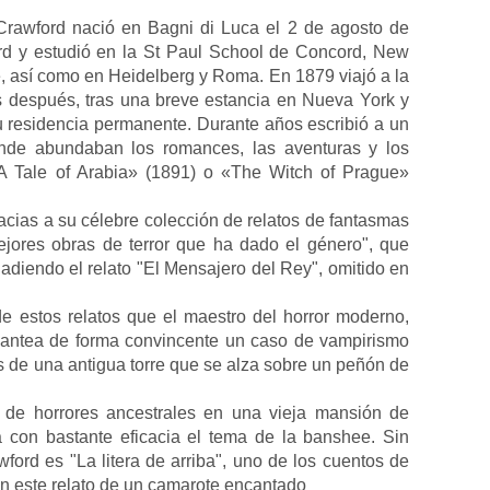
 Crawford nació en Bagni di Luca el 2 de agosto de
rd y estudió en la St Paul School de Concord, New
 así como en Heidelberg y Roma. En 1879 viajó a la
os después, tras una breve estancia en Nueva York y
su residencia permanente. Durante años escribió a un
onde abundaban los romances, las aventuras y los
 A Tale of Arabia» (1891) o «The Witch of Prague»
acias a su célebre colección de relatos de fantasmas
jores obras de terror que ha dado el género", que
adiendo el relato "El Mensajero del Rey", omitido en
e estos relatos que el maestro del horror moderno,
plantea de forma convincente un caso de vampirismo
as de una antigua torre que se alza sobre un peñón de
ta de horrores ancestrales en una vieja mansión de
ta con bastante eficacia el tema de la banshee. Sin
ford es "La litera de arriba", uno de los cuentos de
En este relato de un camarote encantado