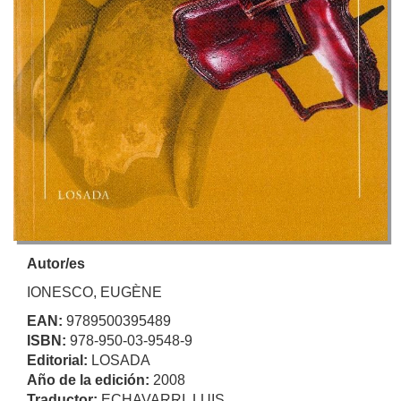
Autor/es
IONESCO, EUGÈNE
EAN:
9789500395489
ISBN:
978-950-03-9548-9
Editorial:
LOSADA
Año de la edición:
2008
Traductor:
ECHAVARRI, LUIS