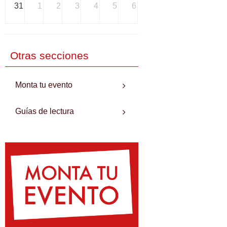
31
1
2
3
4
5
6
Otras secciones
Monta tu evento
Guías de lectura