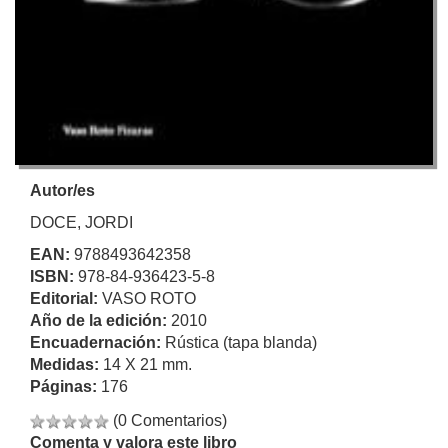
Autor/es
DOCE, JORDI
EAN:
9788493642358
ISBN:
978-84-936423-5-8
Editorial:
VASO ROTO
Año de la edición:
2010
Encuadernación:
Rústica (tapa blanda)
Medidas:
14 X 21 mm.
Páginas:
176
(0 Comentarios)
Comenta y valora este libro