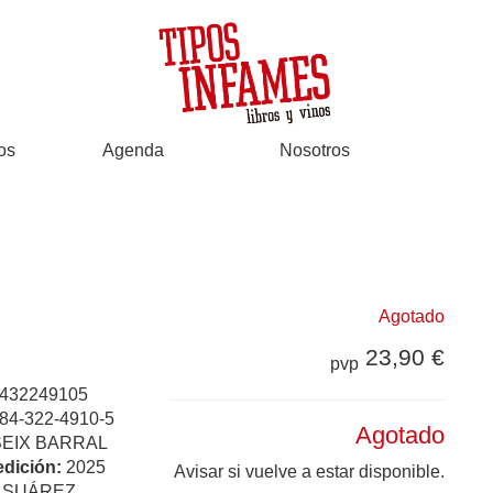
os
Agenda
Nosotros
Agotado
23,90 €
pvp
432249105
84-322-4910-5
Agotado
SEIX BARRAL
edición:
2025
Avisar si vuelve a estar disponible.
:
SUÁREZ