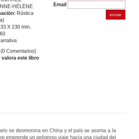
Email
ANNE-HÉLÈNE
ación:
Rústica
enviar
a)
133 X 230 mm.
60
arrativa
(0 Comentarios)
valora este libro
ario se desmorona en China y el país se asoma a la
re emprende un peligroso viaje hacia una ciudad del