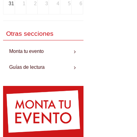
31
1
2
3
4
5
6
Otras secciones
Monta tu evento
Guías de lectura