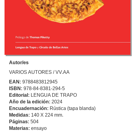
Autor/es
VARIOS AUTORES / VV.AA
EAN:
9788483812945
ISBN:
978-84-8381-294-5
Editorial:
LENGUA DE TRAPO
Año de la edición:
2024
Encuadernación:
Rústica (tapa blanda)
Medidas:
140 X 224 mm.
Páginas:
504
Materias:
ensayo