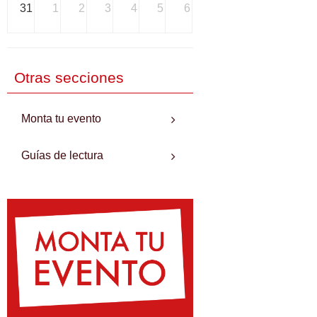
31
1
2
3
4
5
6
Otras secciones
Monta tu evento
Guías de lectura