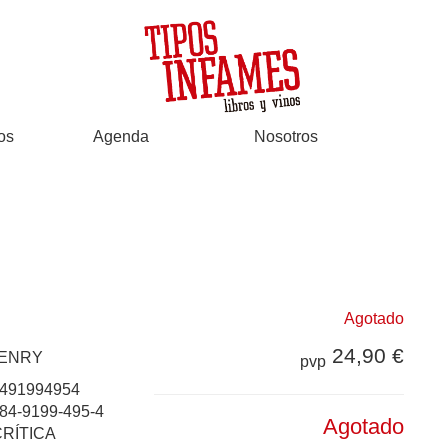
os
Agenda
Nosotros
Agotado
24,90 €
HENRY
pvp
491994954
84-9199-495-4
Agotado
CRÍTICA