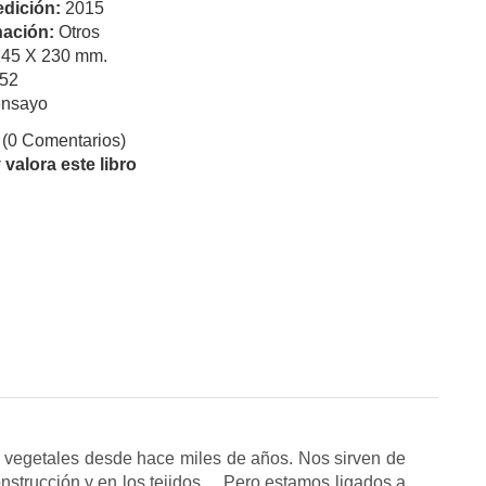
edición:
2015
ación:
Otros
145 X 230 mm.
52
ensayo
(0 Comentarios)
valora este libro
 vegetales desde hace miles de años. Nos sirven de
nstrucción y en los tejidos… Pero estamos ligados a