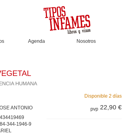
os
Agenda
Nosotros
VEGETAL
GENCIA HUMANA
Disponible 2 días
22,90 €
JOSE ANTONIO
pvp
434419469
84-344-1946-9
ARIEL