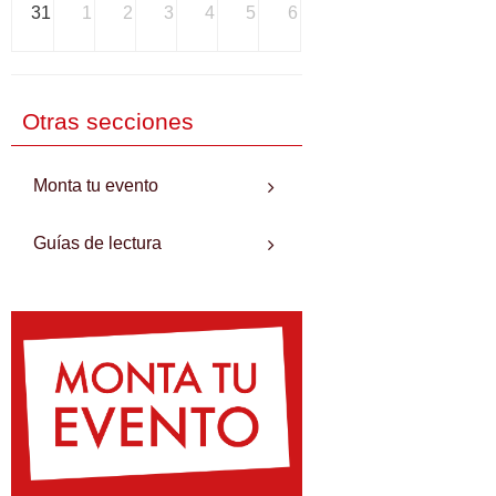
31
1
2
3
4
5
6
Otras secciones
Monta tu evento
Guías de lectura