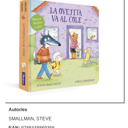
Autor/es
SMALLMAN, STEVE
EAN:
9788448869366