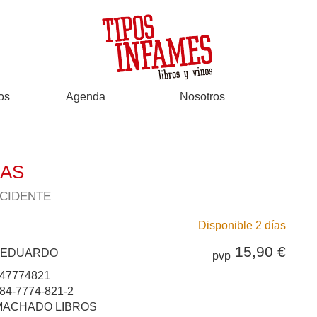
os
Agenda
Nosotros
MAS
CCIDENTE
Disponible 2 días
15,90 €
, EDUARDO
pvp
47774821
84-7774-821-2
MACHADO LIBROS