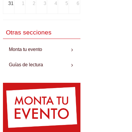
31
1
2
3
4
5
6
Otras secciones
Monta tu evento
Guías de lectura