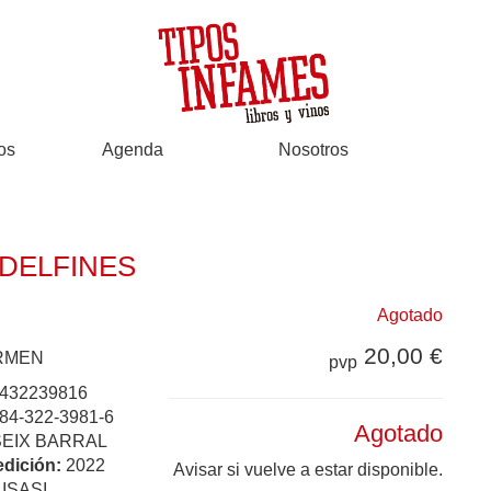
os
Agenda
Nosotros
 DELFINES
Agotado
20,00 €
IRMEN
pvp
432239816
84-322-3981-6
Agotado
SEIX BARRAL
edición:
2022
Avisar si vuelve a estar disponible.
:
ISASI