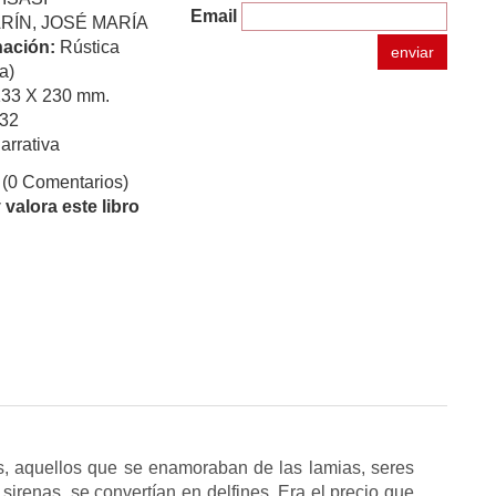
Email
ÍN, JOSÉ MARÍA
ación:
Rústica
enviar
a)
133 X 230 mm.
32
arrativa
(0 Comentarios)
valora este libro
s, aquellos que se enamoraban de las lamias, seres
 sirenas, se convertían en delfines. Era el precio que