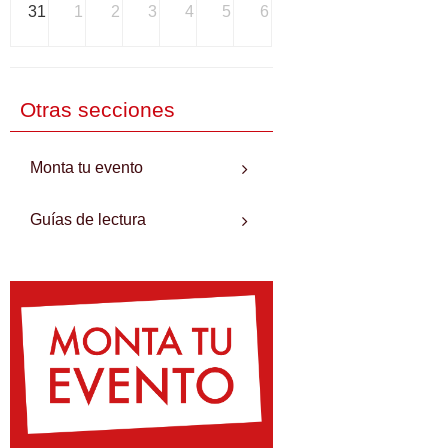
31
1
2
3
4
5
6
Otras secciones
Monta tu evento
Guías de lectura