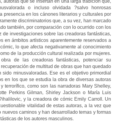
es, autoras que se insertan en una larga tradición que,
usvalorada o incluso olvidada ?salvo honrosas
 presencia en los cánones literarios y culturales por
laramente discriminatorios que, a su vez, han marcado
do también, por comparación con lo ocurrido con los
de investigaciones sobre las creadoras fantásticas,
es en ámbitos artísticos aparentemente reservados a
 cómic, lo que afecta negativamente al conocimiento
 como de la producción cultural realizada por mujeres.
 obra de las creadoras fantásticas, potenciar su
 la recuperación de multitud de obras que han quedado
sido minusvaloradas. Ese es el objetivo primordial
s en los que se estudia la obra de diversas autoras
 y terrorífico, como son las narradoras Mary Shelley,
tte Perkins Gilman, Shirley Jackson o María Luis
?ihalilovic, y la creadora de cómic Emily Carroll. Un
cuestionable vitalidad de estas autoras, a la vez que
o nuevos caminos y han desarrollado temas y formas
tásticas de los autores masculinos.