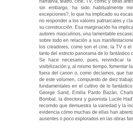
narrativa, teatro, cine, TV, cómic y otras art
sin embargo, ha sido habitualmente min
excepciones?, lo que ha implicado su escasa
no responder a los valores patriarcales y c
su construcción. Esa marginación ha implica
autores masculinos, una lamentable escasez 
sobre todo en relación a sus manifestacion
los creadores, como son el cine, la TV o el
tanto del estricto panorama de lo fantástico
Se hace necesario, pues, reivindicar la
visibilización y, al mismo tiempo, fomentar
fuera del canon o, como decíamos, que han 
de este volumen, compuesto de diez trabajo
fundamentales en el cultivo de lo fantástico
George Sand, Emilia Pardo Bazán, Charlo
Bombal, la directora y guionista Lucile Had
recorrido que demuestra la variedad y la in
evidencia cómo muchas de ellas han abiert
ausentes o poco explorados en las obras fan