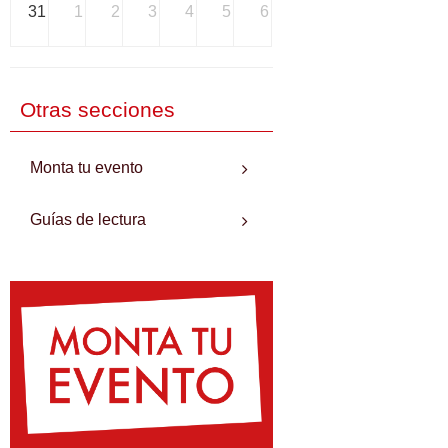
31
1
2
3
4
5
6
Otras secciones
Monta tu evento
Guías de lectura