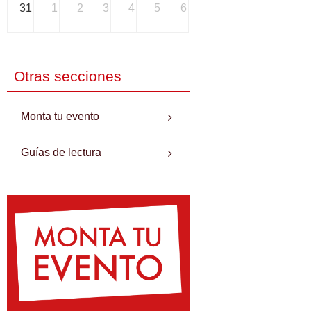
31
1
2
3
4
5
6
Otras secciones
Monta tu evento
Guías de lectura