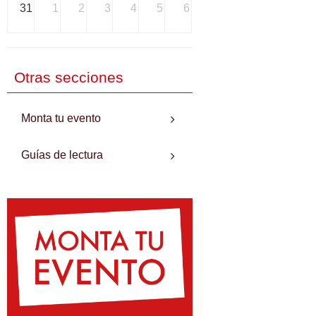
31
1
2
3
4
5
6
Otras secciones
Monta tu evento
Guías de lectura