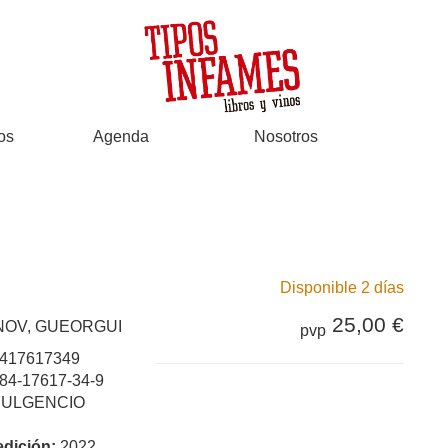
os
Agenda
Nosotros
Disponible 2 días
25,00 €
NOV, GUEORGUI
pvp
417617349
84-17617-34-9
FULGENCIO
edición:
2022