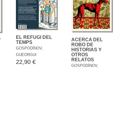
EL REFUGI DEL
ACERCA DEL
Y
TEMPS
ROBO DE
GOSPODÍNOV,
HISTORIAS Y
OTROS
GUEORGUI
RELATOS
22,90 €
GOSPODÍNOV,
GUEORGUI
19,50 €