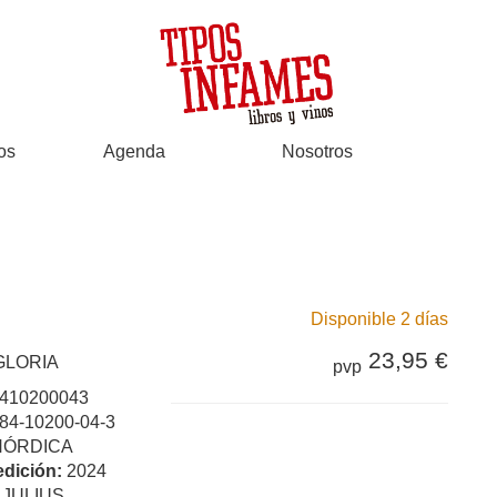
os
Agenda
Nosotros
Disponible 2 días
23,95 €
GLORIA
pvp
410200043
84-10200-04-3
NÓRDICA
edición:
2024
:
JULIUS,