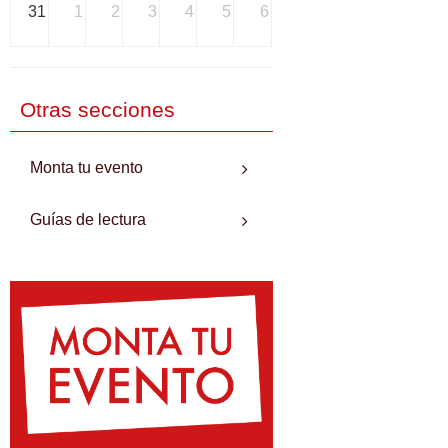
31
1
2
3
4
5
6
Otras secciones
Monta tu evento
Guías de lectura