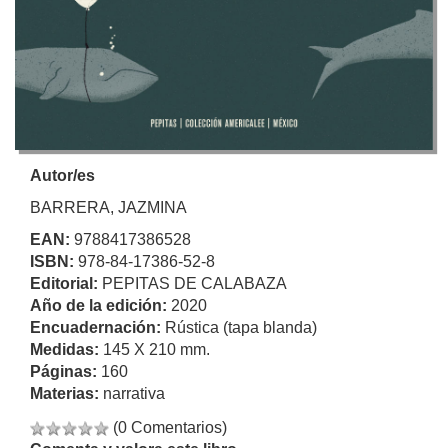
Autor/es
BARRERA, JAZMINA
EAN:
9788417386528
ISBN:
978-84-17386-52-8
Editorial:
PEPITAS DE CALABAZA
Año de la edición:
2020
Encuadernación:
Rústica (tapa blanda)
Medidas:
145 X 210 mm.
Páginas:
160
Materias:
narrativa
(0 Comentarios)