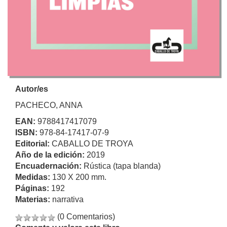
Autor/es
PACHECO, ANNA
EAN:
9788417417079
ISBN:
978-84-17417-07-9
Editorial:
CABALLO DE TROYA
Año de la edición:
2019
Encuadernación:
Rústica (tapa blanda)
Medidas:
130 X 200 mm.
Páginas:
192
Materias:
narrativa
(0 Comentarios)