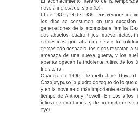
El acontecimiento literario de la temporada
novela inglesa del siglo XX.
El de 1937 y el de 1938. Dos veranos inolvi
los días se consumen en una sucesión d
generaciones de la acomodada familia Caza
dos abuelos, cuatro hijos, nueve nietos, i
domésticos que abarcan desde lo cotidia
demasiado despacio, los niños rescatan a su 
amenaza de una nueva guerra, y los sueñ
apenas opacan la indolente rutina de los 
Inglaterra.
Cuando en 1990 Elizabeth Jane Howard p
Cazalet, puso la piedra de toque de lo que 
y en la novela-río más importante escrita 
tiempo de Anthony Powell. En Los años lige
íntima de una familia y de un modo de vida
ayer.