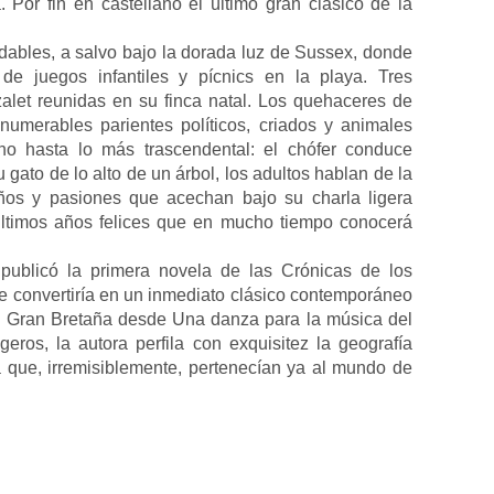
. Por fin en castellano el último gran clásico de la
dables, a salvo bajo la dorada luz de Sussex, donde
e juegos infantiles y pícnics en la playa. Tres
let reunidas en su finca natal. Los quehaceres de
nnumerables parientes políticos, criados y animales
no hasta lo más trascendental: el chófer conduce
gato de lo alto de un árbol, los adultos hablan de la
os y pasiones que acechan bajo su charla ligera
últimos años felices que en mucho tiempo conocerá
ublicó la primera novela de las Crónicas de los
se convertiría en un inmediato clásico contemporáneo
en Gran Bretaña desde Una danza para la música del
ros, la autora perfila con exquisitez la geografía
 que, irremisiblemente, pertenecían ya al mundo de