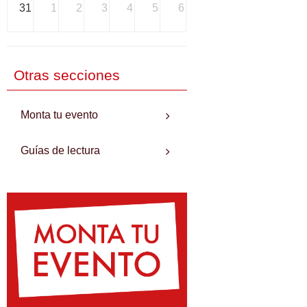
31
1
2
3
4
5
6
Otras secciones
Monta tu evento
Guías de lectura