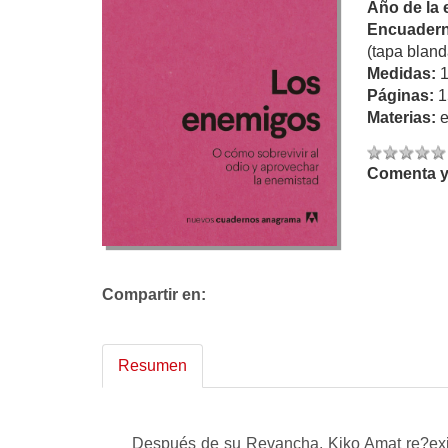
Año de la 
Encuadern
(tapa bland
Medidas:
Páginas:
1
Materias:
Comenta y 
Compartir en:
Resumen
Después de su Revancha, Kiko Amat re?exio