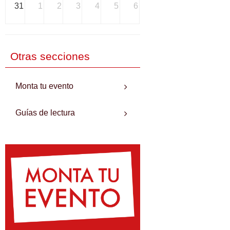
31
1
2
3
4
5
6
Otras secciones
Monta tu evento
Guías de lectura