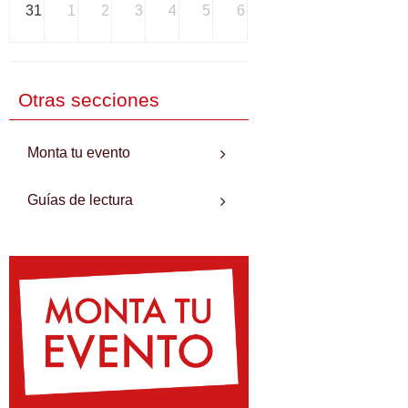
31
1
2
3
4
5
6
Otras secciones
Monta tu evento
Guías de lectura