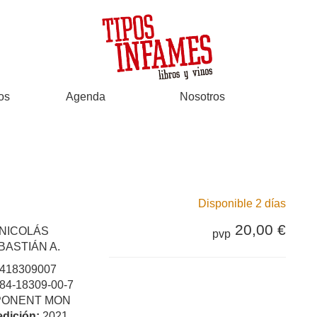
os
Agenda
Nosotros
Disponible 2 días
20,00 €
NICOLÁS
pvp
BASTIÁN A.
418309007
84-18309-00-7
PONENT MON
edición:
2021