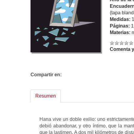
Encuadern
(tapa bland
Medidas:
Páginas:
1
Materias:
n
Comenta y 
Compartir en:
Resumen
Hana vive un doble exilio: uno estrictamente
debió abandonar, y otro íntimo, que la ma
que la lastimen. A dos mil kilómetros de dis