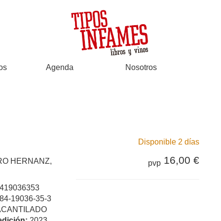
os
Agenda
Nosotros
Disponible 2 días
16,00 €
RO HERNANZ,
pvp
419036353
84-19036-35-3
ACANTILADO
edición:
2023