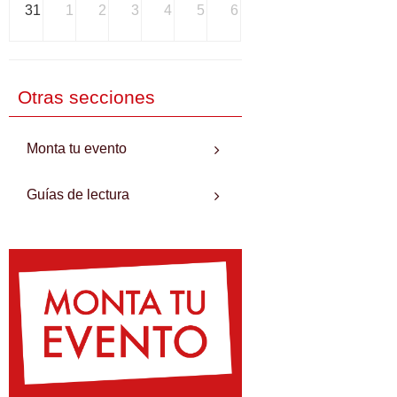
31
1
2
3
4
5
6
Otras secciones
Monta tu evento
Guías de lectura