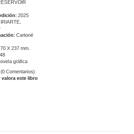
RESERVOIR
edición:
2025
:
IRIARTE,
O
ación:
Cartoné
170 X 237 mm.
48
ovela gráfica
(0 Comentarios)
valora este libro