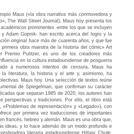
propio Maus («la obra narrativa más conmovedora y
o», The Wall Street Journal), Maus hoy presenta los
y académicos prominentes -entre los que se incluyen
n y Adam Gopnik- han escrito acerca del logro y la
ción original hace más de cuarenta años, y que fue
rimera obra maestra de la historia del cómic» Art
el Premio Pulitzer, es uno de los creadores más
nfluencia en la cultura estadounidense de posguerra
tado a numerosos intentos de censura, Maus ha
 literatura, la historia y el arte y, asimismo, ha
olectivas. Maus hoy. Una selección de textos reúne
umental de Spiegelman, que confirman su carácter
 décadas que separan 1985 de 2020, los autores han
rspectivas y tradiciones. Por ello, el libro está
», «Problemas de representación» y «Legado»), con
ofrece por primera vez traducciones de importantes
en francés, hebreo y alemán. Maus es una obra que,
más ideas, y lo hace además de un modo profundo e
vestigadora literaria estadounidense Hillary Chute,