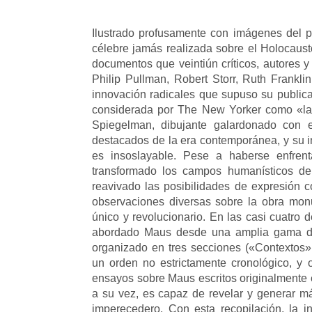
Ilustrado profusamente con imágenes del 
célebre jamás realizada sobre el Holocaust
documentos que veintiún críticos, autores 
Philip Pullman, Robert Storr, Ruth Frankli
innovación radicales que supuso su publica
considerada por The New Yorker como «la p
Spiegelman, dibujante galardonado con 
destacados de la era contemporánea, y su i
es insoslayable. Pese a haberse enfren
transformado los campos humanísticos de la
reavivado las posibilidades de expresión c
observaciones diversas sobre la obra mon
único y revolucionario. En las casi cuatro
abordado Maus desde una amplia gama de pe
organizado en tres secciones («Contextos
un orden no estrictamente cronológico, y 
ensayos sobre Maus escritos originalmente 
a su vez, es capaz de revelar y generar 
imperecedero. Con esta recopilación, la in