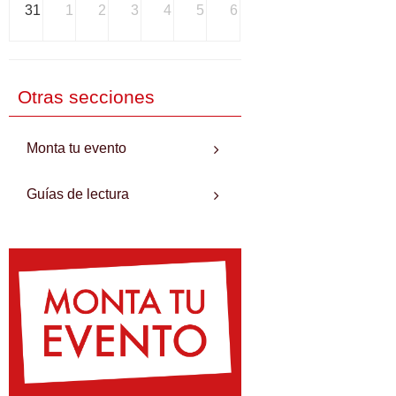
31
1
2
3
4
5
6
Otras secciones
Monta tu evento
Guías de lectura