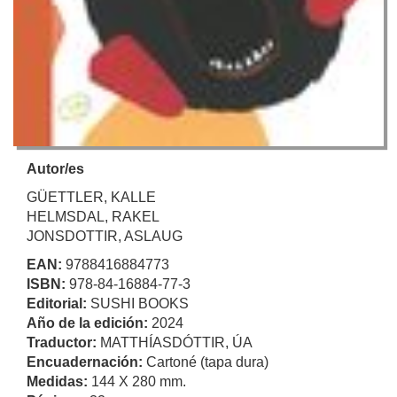
Autor/es
GÜETTLER, KALLE
HELMSDAL, RAKEL
JONSDOTTIR, ASLAUG
EAN:
9788416884773
ISBN:
978-84-16884-77-3
Editorial:
SUSHI BOOKS
Año de la edición:
2024
Traductor:
MATTHÍASDÓTTIR, ÚA
Encuadernación:
Cartoné (tapa dura)
Medidas:
144 X 280 mm.