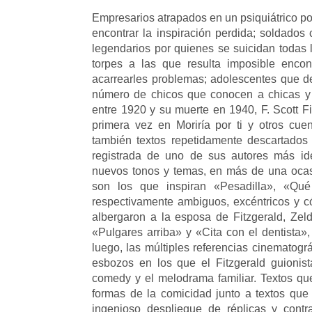
Empresarios atrapados en un psiquiátrico po
encontrar la inspiración perdida; soldados
legendarios por quienes se suicidan todas 
torpes a las que resulta imposible enco
acarrearles problemas; adolescentes que d
número de chicos que conocen a chicas y v
entre 1920 y su muerte en 1940, F. Scott F
primera vez en Moriría por ti y otros cue
también textos repetidamente descartados
registrada de uno de sus autores más ide
nuevos tonos y temas, en más de una ocasi
son los que inspiran «Pesadilla», «Qué
respectivamente ambiguos, excéntricos y c
albergaron a la esposa de Fitzgerald, Zeld
«Pulgares arriba» y «Cita con el dentista», 
luego, las múltiples referencias cinematogr
esbozos en los que el Fitzgerald guionista
comedy y el melodrama familiar. Textos que 
formas de la comicidad junto a textos que a
ingenioso despliegue de réplicas y contra