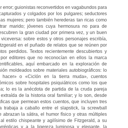
r error; guionistas reconvertidos en vagabundos para
 capturados y colgados por los pulgares; seductores
las mujeres; pero también herederas tan ricas como
ntrar marido; jóvenes cuya hermosura no para de
escubren la gran ciudad por primera vez, y un buen
iceversa: sobre estos y otros personajes escribía,
itzgerald en el puñado de relatos que se reúnen por
ntos perdidos. Textos recientemente descubiertos y
 por editores que no reconocían en ellos la marca
ntificables, aquí embarcado en la exploración de
ón moldeados sobre materiales autobiográficos: lo
 hacer» o «Ciclón en la tierra muda», cuentos
ómicos sobre hospitales psiquiátricos como los que
a; lo es la anécdota de partida de la cruda pareja
extraída de la historia oral familiar; y lo son, desde
áficas que permean estos cuentos, que incluyen tres
 trabaja a caballo entre el slapstick, la screwball
abrazan la sátira, el humor físico y otras múltiples
l estilo chispeante y agilísimo de Fitzgerald, a su
rréplicas y a la ligereza luminosa y elegante, la