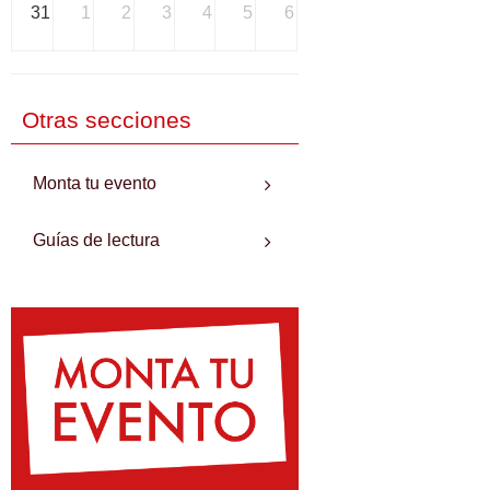
31
1
2
3
4
5
6
Otras secciones
Monta tu evento
Guías de lectura