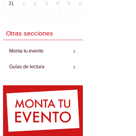
31
1
2
3
4
5
6
Otras secciones
Monta tu evento
Guías de lectura