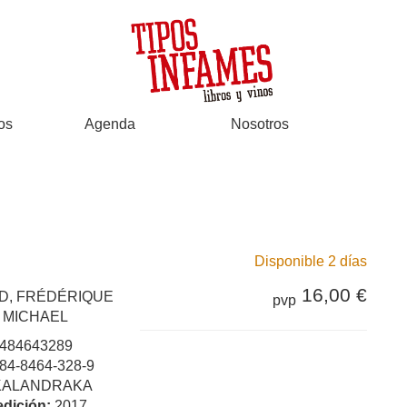
os
Agenda
Nosotros
Disponible 2 días
16,00 €
D, FRÉDÉRIQUE
pvp
 MICHAEL
484643289
84-8464-328-9
KALANDRAKA
edición:
2017