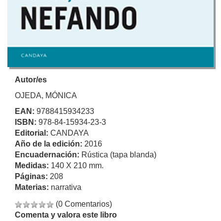
Autor/es
OJEDA, MÓNICA
EAN:
9788415934233
ISBN:
978-84-15934-23-3
Editorial:
CANDAYA
Año de la edición:
2016
Encuadernación:
Rústica (tapa blanda)
Medidas:
140 X 210 mm.
Páginas:
208
Materias:
narrativa
(0 Comentarios)
Comenta y valora este libro