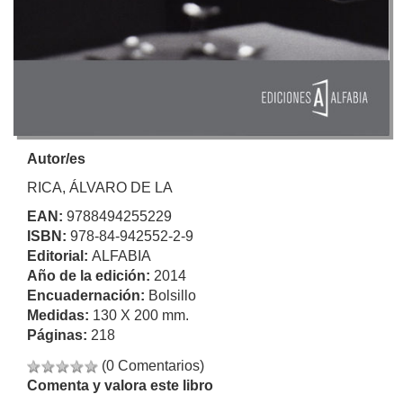
Autor/es
RICA, ÁLVARO DE LA
EAN:
9788494255229
ISBN:
978-84-942552-2-9
Editorial:
ALFABIA
Año de la edición:
2014
Encuadernación:
Bolsillo
Medidas:
130 X 200 mm.
Páginas:
218
(0 Comentarios)
Comenta y valora este libro