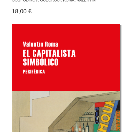
GOSPODÍNOV, GUEORGUI, ROMA, VALENTÍN
18,00 €