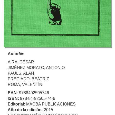
Autor/es
AIRA, CÉSAR
JIMÉNEZ MORATO, ANTONIO
PAULS, ALAN
PRECIADO, BEATRIZ
ROMA, VALENTÍN
EAN:
9788492505746
ISBN:
978-84-92505-74-6
Editorial:
MACBA PUBLICACIONES
Año de la edición:
2015