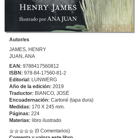
Autor/es
JAMES, HENRY
JUAN, ANA
EAN:
9788417560812
ISBN:
978-84-17560-81-2
Editorial:
LUNWERG
Año de la edición:
2019
Traductor:
BIANCO, JOSÉ
Encuadernación:
Cartoné (tapa dura)
Medidas:
170 X 245 mm.
Páginas:
224
Materias:
libro ilustrado
(0 Comentarios)
Comenta y valora este libro