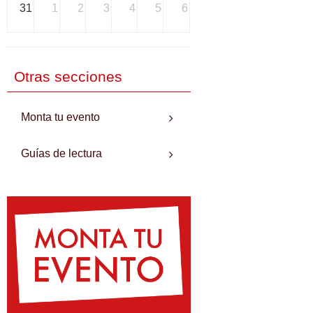
31
1
2
3
4
5
6
Otras secciones
Monta tu evento
Guías de lectura