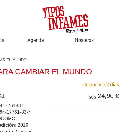
os
Agenda
Nosotros
IAR EL MUNDO
ARA CAMBIAR EL MUNDO
Disponible 2 días
24,90 €
.L.
pvp
417761837
84-17761-83-7
DUOMO
edición:
2019
ación:
Cartoné