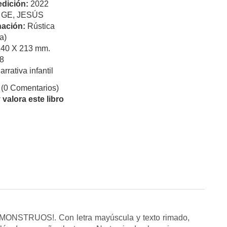
edición:
2022
:
GE, JESÚS
ación:
Rústica
a)
140 X 213 mm.
8
arrativa infantil
(0 Comentarios)
valora este libro
STRUOS!. Con letra mayúscula y texto rimado,