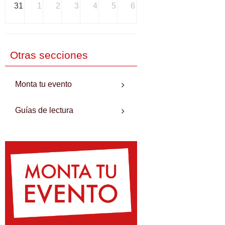
31
1
2
3
4
5
6
Otras secciones
Monta tu evento
Guías de lectura