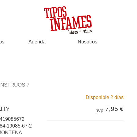
os
Agenda
Nosotros
ONSTRUOS 7
Disponible 2 días
7,95 €
ALLY
pvp
419085672
84-19085-67-2
MONTENA