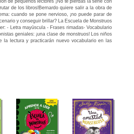
lón de pequeños lectores ¡No te pierdas la serie con
tar de los libros!Bernardo quiere salir a la obra de
lema: cuando se pone nervioso, ¡no puede parar de
scenario y conseguir brillar? La Escuela de Monstruos
eer: - Letra mayúscula - Frases rimadas- Vocabulario
agonistas geniales: ¡una clase de monstruos! Los niños
e la lectura y practicarán nuevo vocabulario en las