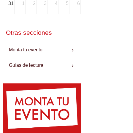
31
1
2
3
4
5
6
Otras secciones
Monta tu evento
Guías de lectura