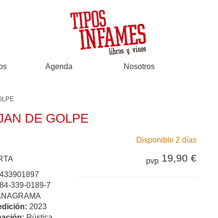
os
Agenda
Nosotros
OLPE
JAN DE GOLPE
Disponible 2 días
19,90 €
RTA
pvp
433901897
84-339-0189-7
ANAGRAMA
edición:
2023
ación:
Rústica