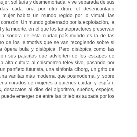
mujer, solitaria y desmemoriada, vive separada de sus
ladas cada una por otro dron: el desencantado
mujer habita un mundo regido por lo virtual, las
 corazón. Un mundo gobernado por la explotación, la
d y la muerte, en el que los tanatopractores preservan
da sonora de esta ciudad-país-mundo es la de las
o de los leitmotivs que se van recogiendo sobre sí
 ópera bufa y distópica. Pero distópica como las
con sus pajaritos que advierten de los escapes de
la alta cultura al chismorreo televisivo, pasando por
un panfleto futurista, una sinfonía ciborg, un grito de
, una vanitas más moderna que posmoderna, y, sobre
 enamorados de mujeres a quienes cuidan y espían,
, desacatos al dios del algoritmo, sueños, espejos,
 puede emerger de entre las tinieblas aupada por los