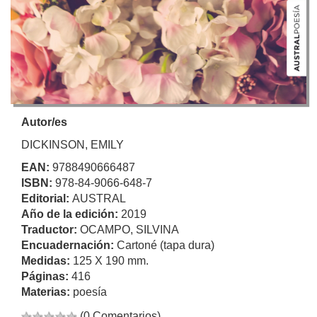
Autor/es
DICKINSON, EMILY
EAN:
9788490666487
ISBN:
978-84-9066-648-7
Editorial:
AUSTRAL
Año de la edición:
2019
Traductor:
OCAMPO, SILVINA
Encuadernación:
Cartoné (tapa dura)
Medidas:
125 X 190 mm.
Páginas:
416
Materias:
poesía
(0 Comentarios)