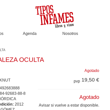
os
Agenda
Nosotros
LTA
ALEZA OCULTA
Agotado
19,50 €
 KNUT
pvp
492683888
84-92683-88-8
Agotado
NÓRDICA
edición:
2012
Avisar si vuelve a estar disponible.
:
GÓMEZ