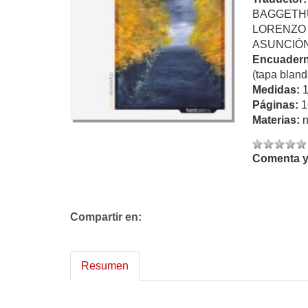
BAGGETHU
LORENZO
ASUNCIÓ
Encuadern
(tapa bland
Medidas:
Páginas:
1
Materias:
n
Comenta y 
Compartir en:
Resumen