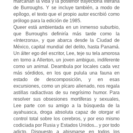
marcarían la vida y la posterior trayectoria literaria
de Burroughs. Y se incluye también, a modo de
epílogo, el texto que el propio autor escribió como
prólogo para la edición de 1985.
Queer está ambientada en un inmenso suburbio,
que Burroughs definiría más tarde como la
«Interzona», y que abarca desde la Ciudad de
México, capital mundial del delito, hasta Panamá.
Un álter ego del escritor, Lee, teje su tela amorosa
en torno a Allerton, un joven ambiguo, indiferente
como un animal. Deambula por locales cada vez
más sórdidos, en los que pulula una fauna en
estado de descomposición, y en esas
excursiones, como un pícaro alienado, nos regala
astillas radiactivas de su negrísimo humor. Para
resolver sus obsesiones mortíferas y sexuales,
Lee parte con su amigo a la búsqueda de la
ayahuasca, droga absoluta capaz de otorgar el
control total sobre los cerebros, y por eso mismo
codiciada por Rusia y Estados Unidos... y por todo
adicto. Dispuesto a abismarse en todos los