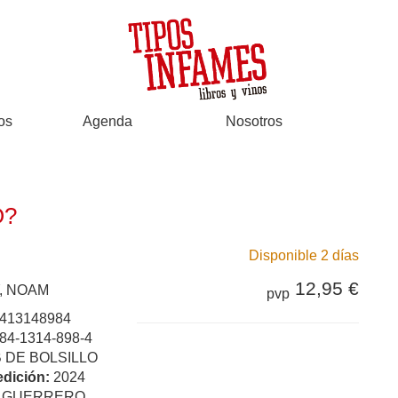
os
Agenda
Nosotros
O?
Disponible 2 días
12,95 €
, NOAM
pvp
413148984
84-1314-898-4
B DE BOLSILLO
edición:
2024
:
GUERRERO