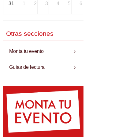
31
1
2
3
4
5
6
Otras secciones
Monta tu evento
Guías de lectura