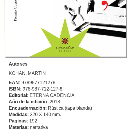
Autor/es
KOHAN, MARTIN
EAN:
9789877121278
ISBN:
978-987-712-127-8
Editorial:
ETERNA CADENCIA
Año de la edición:
2018
Encuadernación:
Rústica (tapa blanda)
Medidas:
220 X 140 mm.
Páginas:
192
Materias:
narrativa