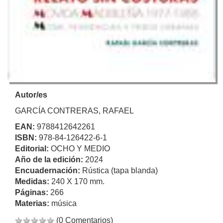
Autor/es
GARCÍA CONTRERAS, RAFAEL
EAN:
9788412642261
ISBN:
978-84-126422-6-1
Editorial:
OCHO Y MEDIO
Año de la edición:
2024
Encuadernación:
Rústica (tapa blanda)
Medidas:
240 X 170 mm.
Páginas:
266
Materias:
música
(0 Comentarios)