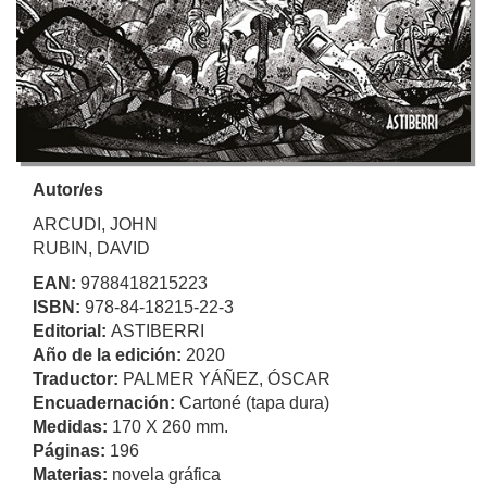
Autor/es
ARCUDI, JOHN
RUBIN, DAVID
EAN:
9788418215223
ISBN:
978-84-18215-22-3
Editorial:
ASTIBERRI
Año de la edición:
2020
Traductor:
PALMER YÁÑEZ, ÓSCAR
Encuadernación:
Cartoné (tapa dura)
Medidas:
170 X 260 mm.
Páginas:
196
Materias:
novela gráfica